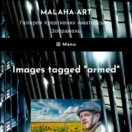
MALAHA-ART
Галерея Креативних Аматорських
Зображень
Menu
Images tagged "armed"