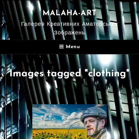
MALAHA-ART
Галерея Креативних Аматорських
Зображень
Menu
Images tagged "clothing"