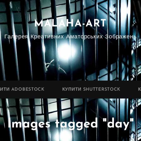
MALAHA-ART
Галерея Креативних Аматорських Зображень
ПИТИ ADOBESTOCK
КУПИТИ SHUTTERSTOCK
Images tagged "day"