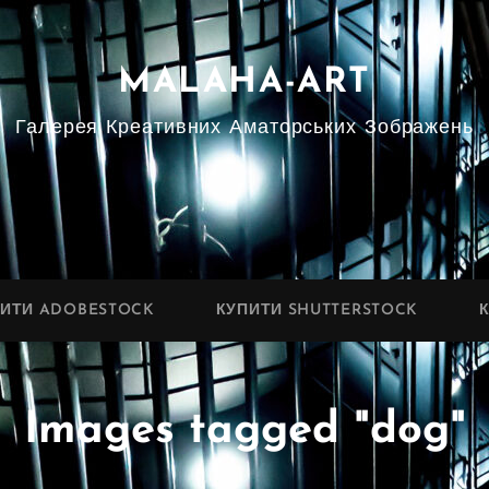
MALAHA-ART
Галерея Креативних Аматорських Зображень
ПИТИ ADOBESTOCK
КУПИТИ SHUTTERSTOCK
Images tagged "dog"