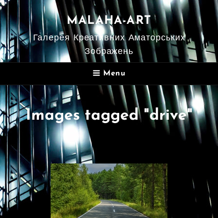
MALAHA-ART
Галерея Креативних Аматорських
Зображень
Menu
Images tagged "drive"