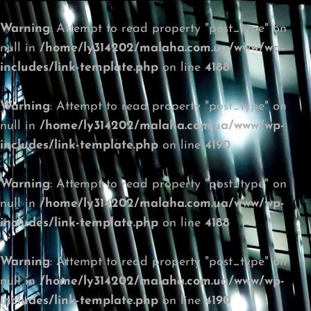
Warning
: Attempt to read property "post_type" on
null in
/home/ly314202/malaha.com.ua/www/wp-
includes/link-template.php
on line
4188
Warning
: Attempt to read property "post_type" on
null in
/home/ly314202/malaha.com.ua/www/wp-
includes/link-template.php
on line
4190
Warning
: Attempt to read property "post_type" on
null in
/home/ly314202/malaha.com.ua/www/wp-
includes/link-template.php
on line
4188
Warning
: Attempt to read property "post_type" on
null in
/home/ly314202/malaha.com.ua/www/wp-
includes/link-template.php
on line
4190