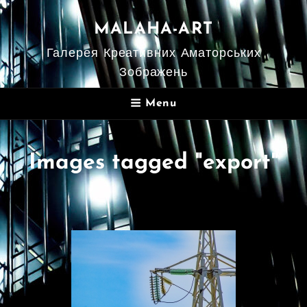
MALAHA-ART
Галерея Креативних Аматорських
Зображень
Menu
Images tagged "export"