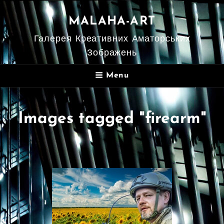
MALAHA-ART
Галерея Креативних Аматорських
Зображень
Menu
Images tagged "firearm"