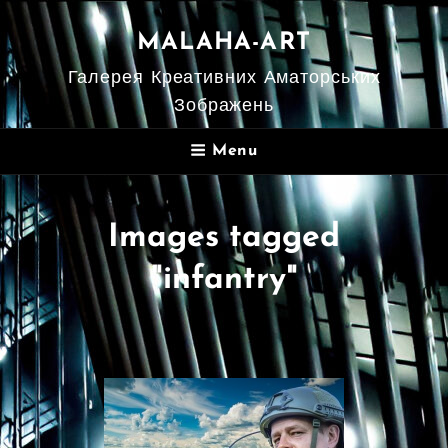
MALAHA-ART
Галерея Креативних Аматорських
Зображень
Menu
Images tagged
"infantry"