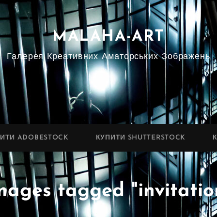
MALAHA-ART
Галерея Креативних Аматорських Зображень
ПИТИ ADOBESTOCK
КУПИТИ SHUTTERSTOCK
mages tagged "invitatio