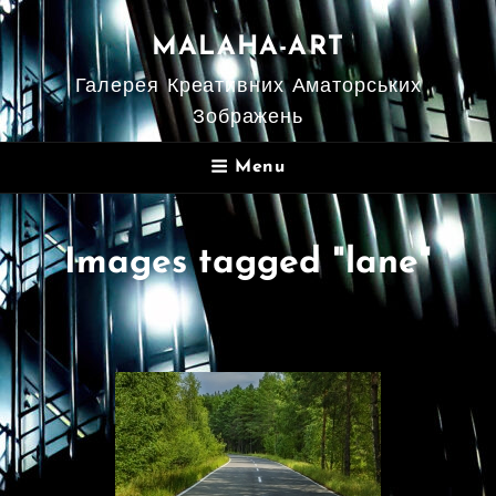
MALAHA-ART
Галерея Креативних Аматорських
Зображень
Menu
Images tagged "lane"