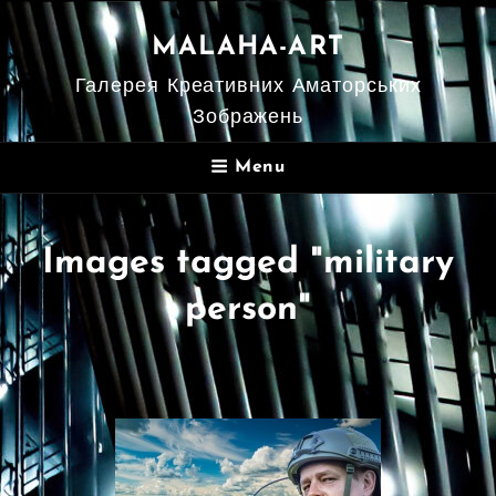
MALAHA-ART
Галерея Креативних Аматорських
Зображень
Menu
Images tagged "military
person"