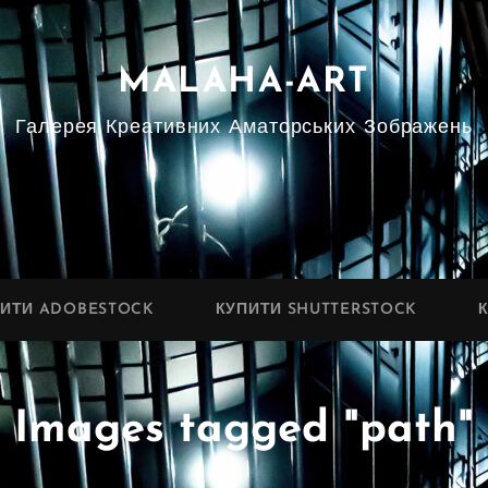
MALAHA-ART
Галерея Креативних Аматорських Зображень
ПИТИ ADOBESTOCK
КУПИТИ SHUTTERSTOCK
Images tagged "path"