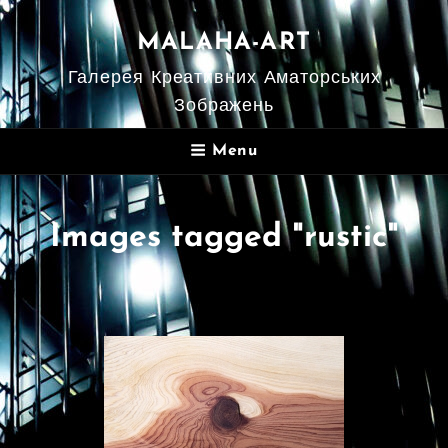
MALAHA-ART
Галерея Креативних Аматорських
Зображень
Menu
Images tagged "rustic"