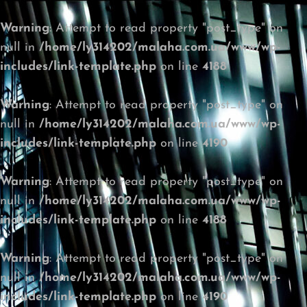
Warning
: Attempt to read property "post_type" on
null in
/home/ly314202/malaha.com.ua/www/wp-
includes/link-template.php
on line
4188
Warning
: Attempt to read property "post_type" on
null in
/home/ly314202/malaha.com.ua/www/wp-
includes/link-template.php
on line
4190
Warning
: Attempt to read property "post_type" on
null in
/home/ly314202/malaha.com.ua/www/wp-
includes/link-template.php
on line
4188
Warning
: Attempt to read property "post_type" on
null in
/home/ly314202/malaha.com.ua/www/wp-
includes/link-template.php
on line
4190